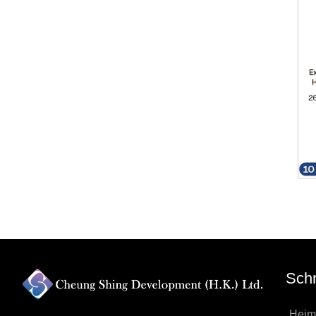
Schn
Heim