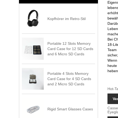
Eigens
lebens
erhöht
bewäh
Kopfhörer im Retro-Stil
Darübe
Lebens
machen
Bei C
Portable 12 Slots Memory
18-Lit
Card Case for 12 SD Cards
Team a
and 6 Micro SD Cards
sicher
Wenn S
heute
heben
Portable 4 Slots Memory
Card Case for 4 SD Cards
and 2 Micro SD Cards
Hot-Ta
Ve
Casse
Rigid Smart Glasses Cases
Eyegl