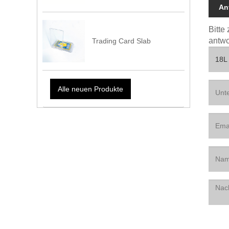
An
Bitte
antwo
Trading Card Slab
Alle neuen Produkte