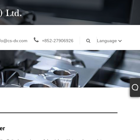
nfo@cs-dv.com
+852-27906926
Language
er