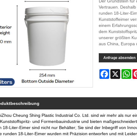
Der Grundstein für
Vertrauen. Deshalb 
runden 18-Liter-Ei
Kunststoffeimer ver
einem Erfahrungssc
dem Kunststoffsprit
unserer größten Kun
aus China, Europa 
Anfrage absenden
Facebook
X
Wh
oduktbeschreibung
iZhou Cheung Shing Plastic Industrial Co. Ltd. sind wir mehr als nur ei
r Kunststoffspritz- und Formenbauindustrie und bieten maßgeschneide
 18-Liter-Eimer sind nicht nur Behälter; Sie sind der Inbegriff von Innov
 runden 18-Liter-Eimer wurden mit Präzision entworfen und mit Leidens