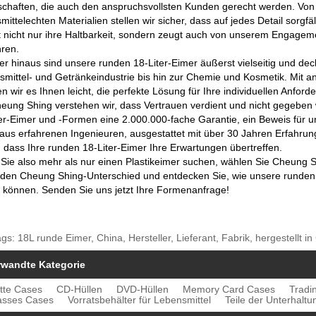
chaften, die auch den anspruchsvollsten Kunden gerecht werden. Von d
mittelechten Materialien stellen wir sicher, dass auf jedes Detail sorgf
 nicht nur ihre Haltbarkeit, sondern zeugt auch von unserem Engagemen
ren.
r hinaus sind unsere runden 18-Liter-Eimer äußerst vielseitig und de
mittel- und Getränkeindustrie bis hin zur Chemie und Kosmetik. Mit a
 wir es Ihnen leicht, die perfekte Lösung für Ihre individuellen Anford
heung Shing verstehen wir, dass Vertrauen verdient und nicht gegeben
er-Eimer und -Formen eine 2.000.000-fache Garantie, ein Beweis für un
us erfahrenen Ingenieuren, ausgestattet mit über 30 Jahren Erfahrung, 
, dass Ihre runden 18-Liter-Eimer Ihre Erwartungen übertreffen.
ie also mehr als nur einen Plastikeimer suchen, wählen Sie Cheung Sh
 den Cheung Shing-Unterschied und entdecken Sie, wie unsere runden 
 können. Senden Sie uns jetzt Ihre Formenanfrage!
gs: 18L runde Eimer, China, Hersteller, Lieferant, Fabrik, hergestellt in
rwandte Kategorie
tte Cases
CD-Hüllen
DVD-Hüllen
Memory Card Cases
Tradi
asses Cases
Vorratsbehälter für Lebensmittel
Teile der Unterhaltu