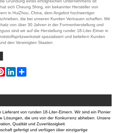
 die Gründung eines erfolgreichen Unternehmens ist
hat sich Cheung Shing, ein bekannter Hersteller von
mern in HuiZhou, China, dem Angebot hochwertiger
schrieben, die bei unseren Kunden Vertrauen schaffen. Mit
hatz von über 30 Jahren in der Formenherstellung und
zguss sind wir auf die Herstellung runder 18-Liter-Eimer in
ststoffspritzwerkstatt spezialisiert und beliefern Kunden
und den Vereinigten Staaten.
atsApp
Pinterest
LinkedIn
Share
n Lieferant von runden 18-Liter-Eimern. Wir sind ein Pionier
rte Lösungen, die uns von der Konkurrenz abheben. Unsere
ation, Qualität und Zuverlässigkeit.
chaft gefertigt und verfügen über einzigartige