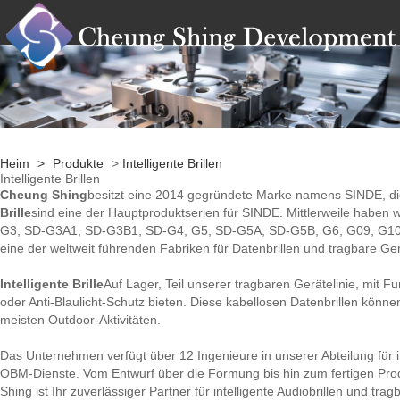
Heim
>
Produkte
>
Intelligente Brillen
Intelligente Brillen
Cheung Shing
besitzt eine 2014 gegründete Marke namens SINDE, die 
Brille
sind eine der Hauptproduktserien für SINDE. Mittlerweile haben
G3, SD-G3A1, SD-G3B1, SD-G4, G5, SD-G5A, SD-G5B, G6, G09, G10, G
eine der weltweit führenden Fabriken für Datenbrillen und tragbare Ge
Intelligente Brille
Auf Lager, Teil unserer tragbaren Gerätelinie, mit
oder Anti-Blaulicht-Schutz bieten. Diese kabellosen Datenbrillen könn
meisten Outdoor-Aktivitäten.
Das Unternehmen verfügt über 12 Ingenieure in unserer Abteilung für i
OBM-Dienste. Vom Entwurf über die Formung bis hin zum fertigen Produ
Shing ist Ihr zuverlässiger Partner für intelligente Audiobrillen und tra