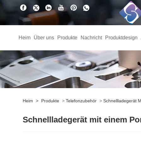
Heim
Über uns
Produkte
Nachricht
Produktdesign
Heim
>
Produkte
>
Telefonzubehör
>
Schnellladegerät M
Schnellladegerät mit einem Po