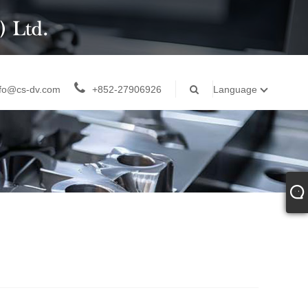
nfo@cs-dv.com
+852-27906926
Language