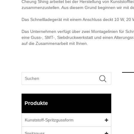
Cheung Shing arbeitet bei der Herstellung von Kunststofft
zusammenzustellen. Aus diesem Grund beginnen wir mit der
Das Schnellladegerät mit einem Anschluss deckt 10 W, 20 
Das Unternehmen verfügt über zwei Montagelinien für Schn
eine Guss-, SMT-, Siebdruckwerkstatt und einen Alterungs
auf die Zusammenarbeit mit Ihnen.
Produkte
Kunststoff-Spritzgussform
Spritzguss