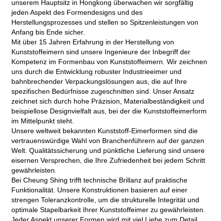
unserem Hauptsitz in Hongkong überwachen wir sorgfältig
jeden Aspekt des Formendesigns und des
Herstellungsprozesses und stellen so Spitzenleistungen von
Anfang bis Ende sicher.
Mit über 15 Jahren Erfahrung in der Herstellung von
Kunststoffeimern sind unsere Ingenieure der Inbegriff der
Kompetenz im Formenbau von Kunststoffeimern. Wir zeichnen
uns durch die Entwicklung robuster Industrieeimer und
bahnbrechender Verpackungslösungen aus, die auf Ihre
spezifischen Bedürfnisse zugeschnitten sind. Unser Ansatz
zeichnet sich durch hohe Präzision, Materialbeständigkeit und
beispiellose Designvielfalt aus, bei der die Kunststoffeimerform
im Mittelpunkt steht.
Unsere weltweit bekannten Kunststoff-Eimerformen sind die
vertrauenswürdige Wahl von Branchenführern auf der ganzen
Welt. Qualitätssicherung und pünktliche Lieferung sind unsere
eisernen Versprechen, die Ihre Zufriedenheit bei jedem Schritt
gewährleisten.
Bei Cheung Shing trifft technische Brillanz auf praktische
Funktionalität. Unsere Konstruktionen basieren auf einer
strengen Toleranzkontrolle, um die strukturelle Integrität und
optimale Stapelbarkeit Ihrer Kunststoffeimer zu gewährleisten.
Jeder Aspekt unserer Formen wird mit viel Liebe zum Detail