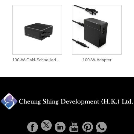
100-W-GaN-Schnellladegerät
100-W-Adapter