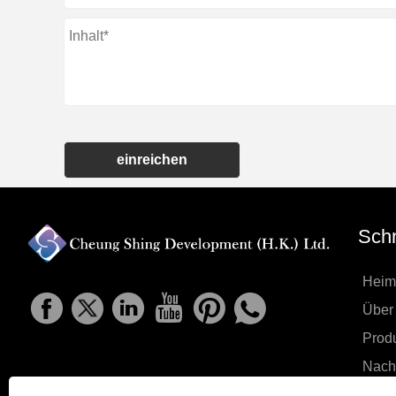
einreichen
Schn
Heim
Über
Prod
Nachr
Prod