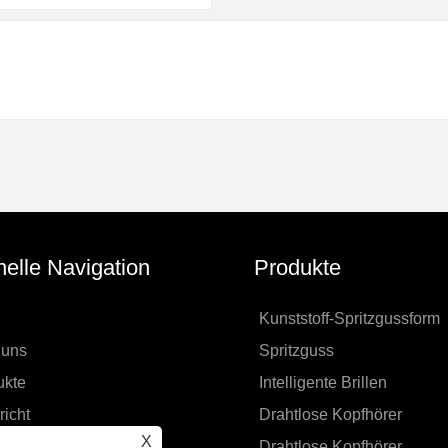
elle Navigation
Produkte
Kunststoff-Spritzgussform
 uns
Spritzguss
ukte
Intelligente Brillen
icht
Drahtlose Kopfhörer
X
uktdesign
Drahtlose Kopfhörer